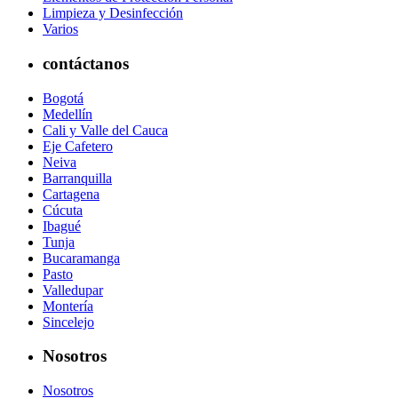
Limpieza y Desinfección
Varios
contáctanos
Bogotá
Medellín
Cali y Valle del Cauca
Eje Cafetero
Neiva
Barranquilla
Cartagena
Cúcuta
Ibagué
Tunja
Bucaramanga
Pasto
Valledupar
Montería
Sincelejo
Nosotros
Nosotros