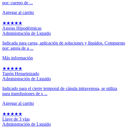
por: cuerpo de ...
Agregar al carrito
★
★
★
★
★
Agujas Hipodérmicas
Administración de Liquido
Indicada para carga, aplicación de soluciones y líquidos. Compuesto
por: aguja de a ...
Más información
★
★
★
★
★
Tapón Heparinizado
Administración de Liquido
Indicado para el cierre temporal de cánula intravenosa, se utiliza
para transfusiones de s ...
Agregar al carrito
★
★
★
★
★
Llave de 3 vías
Administración de Liquido