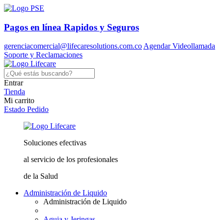
Pagos en línea
Rapidos y Seguros
gerenciacomercial@lifecaresolutions.com.co
Agendar Videollamada
Soporte y Reclamaciones
Entrar
Tienda
Mi carrito
Estado Pedido
Soluciones
efectivas
al servicio
de los profesionales
de la Salud
Administración de Liquido
Administración de Liquido
Aguja y Jeringas