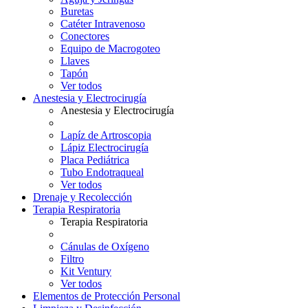
Buretas
Catéter Intravenoso
Conectores
Equipo de Macrogoteo
Llaves
Tapón
Ver todos
Anestesia y Electrocirugía
Anestesia y Electrocirugía
Lapíz de Artroscopia
Lápiz Electrocirugía
Placa Pediátrica
Tubo Endotraqueal
Ver todos
Drenaje y Recolección
Terapia Respiratoria
Terapia Respiratoria
Cánulas de Oxígeno
Filtro
Kit Ventury
Ver todos
Elementos de Protección Personal