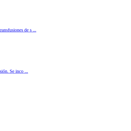
ransfusiones de s ...
ión. Se inco ...