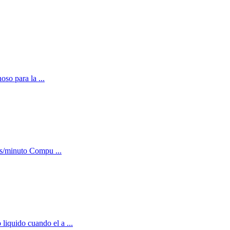
oso para la ...
as/minuto Compu ...
liquido cuando el a ...