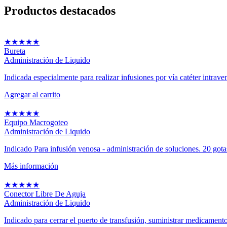
Productos
destacados
★
★
★
★
★
Bureta
Administración de Liquido
Indicada especialmente para realizar infusiones por vía catéter intraven
Agregar al carrito
★
★
★
★
★
Equipo Macrogoteo
Administración de Liquido
Indicado Para infusión venosa - administración de soluciones. 20 got
Más información
★
★
★
★
★
Conector Libre De Aguja
Administración de Liquido
Indicado para cerrar el puerto de transfusión, suministrar medicamento 