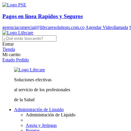
Pagos en línea
Rapidos y Seguros
gerenciacomercial@lifecaresolutions.com.co
Agendar Videollamada
Entrar
Tienda
Mi carrito
Estado Pedido
Soluciones
efectivas
al servicio
de los profesionales
de la Salud
Administración de Liquido
Administración de Liquido
Aguja y Jeringas
Buretas