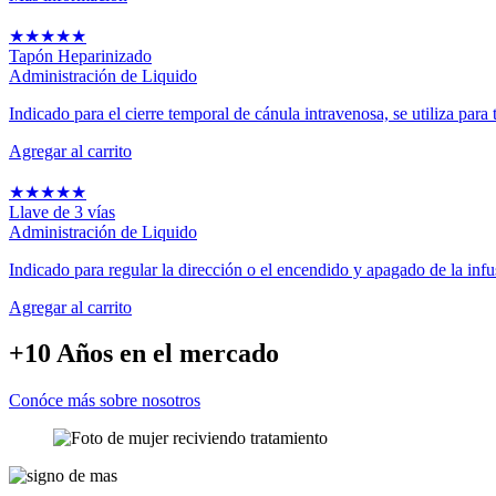
★
★
★
★
★
Tapón Heparinizado
Administración de Liquido
Indicado para el cierre temporal de cánula intravenosa, se utiliza para t
Agregar al carrito
★
★
★
★
★
Llave de 3 vías
Administración de Liquido
Indicado para regular la dirección o el encendido y apagado de la infus
Agregar al carrito
+10 Años
en el mercado
Conóce más sobre nosotros