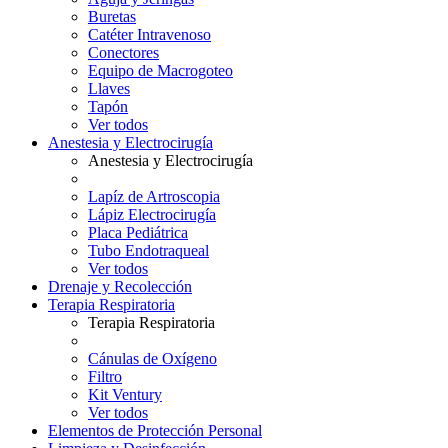
Buretas
Catéter Intravenoso
Conectores
Equipo de Macrogoteo
Llaves
Tapón
Ver todos
Anestesia y Electrocirugía
Anestesia y Electrocirugía
Lapíz de Artroscopia
Lápiz Electrocirugía
Placa Pediátrica
Tubo Endotraqueal
Ver todos
Drenaje y Recolección
Terapia Respiratoria
Terapia Respiratoria
Cánulas de Oxígeno
Filtro
Kit Ventury
Ver todos
Elementos de Protección Personal