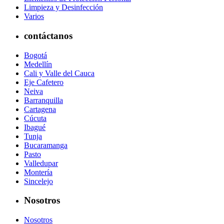
Limpieza y Desinfección
Varios
contáctanos
Bogotá
Medellín
Cali y Valle del Cauca
Eje Cafetero
Neiva
Barranquilla
Cartagena
Cúcuta
Ibagué
Tunja
Bucaramanga
Pasto
Valledupar
Montería
Sincelejo
Nosotros
Nosotros