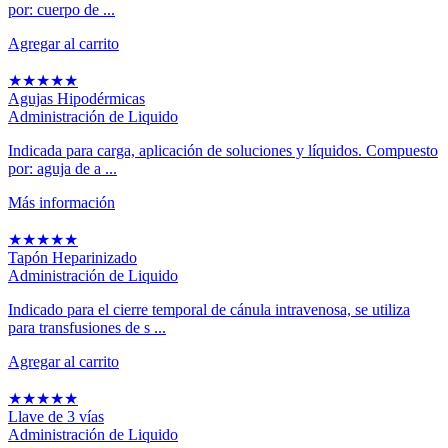
por: cuerpo de ...
Agregar al carrito
★
★
★
★
★
Agujas Hipodérmicas
Administración de Liquido
Indicada para carga, aplicación de soluciones y líquidos. Compuesto
por: aguja de a ...
Más información
★
★
★
★
★
Tapón Heparinizado
Administración de Liquido
Indicado para el cierre temporal de cánula intravenosa, se utiliza
para transfusiones de s ...
Agregar al carrito
★
★
★
★
★
Llave de 3 vías
Administración de Liquido