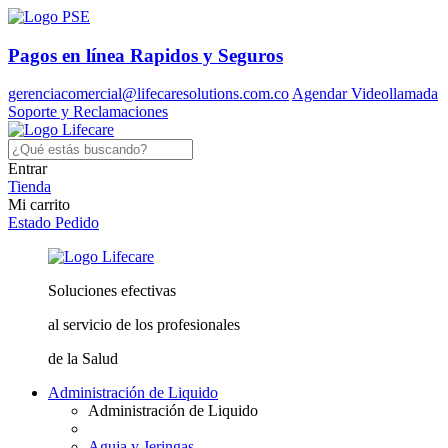
Pagos en línea
Rapidos y Seguros
gerenciacomercial@lifecaresolutions.com.co
Agendar Videollamada
Soporte y Reclamaciones
Entrar
Tienda
Mi carrito
Estado Pedido
Soluciones
efectivas
al servicio
de los profesionales
de la Salud
Administración de Liquido
Administración de Liquido
Aguja y Jeringas