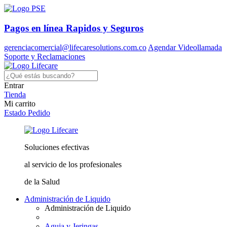
Pagos en línea
Rapidos y Seguros
gerenciacomercial@lifecaresolutions.com.co
Agendar Videollamada
Soporte y Reclamaciones
Entrar
Tienda
Mi carrito
Estado Pedido
Soluciones
efectivas
al servicio
de los profesionales
de la Salud
Administración de Liquido
Administración de Liquido
Aguja y Jeringas