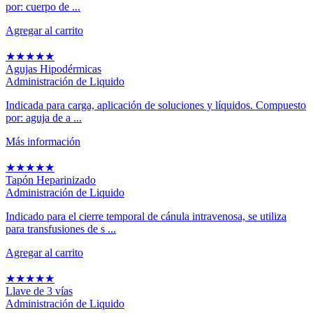
por: cuerpo de ...
Agregar al carrito
★
★
★
★
★
Agujas Hipodérmicas
Administración de Liquido
Indicada para carga, aplicación de soluciones y líquidos. Compuesto
por: aguja de a ...
Más información
★
★
★
★
★
Tapón Heparinizado
Administración de Liquido
Indicado para el cierre temporal de cánula intravenosa, se utiliza
para transfusiones de s ...
Agregar al carrito
★
★
★
★
★
Llave de 3 vías
Administración de Liquido