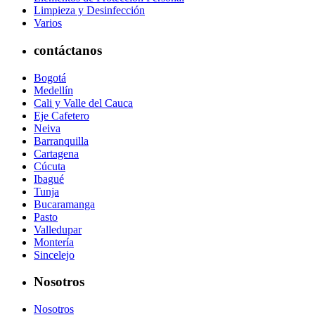
Limpieza y Desinfección
Varios
contáctanos
Bogotá
Medellín
Cali y Valle del Cauca
Eje Cafetero
Neiva
Barranquilla
Cartagena
Cúcuta
Ibagué
Tunja
Bucaramanga
Pasto
Valledupar
Montería
Sincelejo
Nosotros
Nosotros