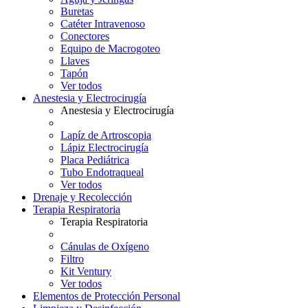
Buretas
Catéter Intravenoso
Conectores
Equipo de Macrogoteo
Llaves
Tapón
Ver todos
Anestesia y Electrocirugía
Anestesia y Electrocirugía
Lapíz de Artroscopia
Lápiz Electrocirugía
Placa Pediátrica
Tubo Endotraqueal
Ver todos
Drenaje y Recolección
Terapia Respiratoria
Terapia Respiratoria
Cánulas de Oxígeno
Filtro
Kit Ventury
Ver todos
Elementos de Protección Personal