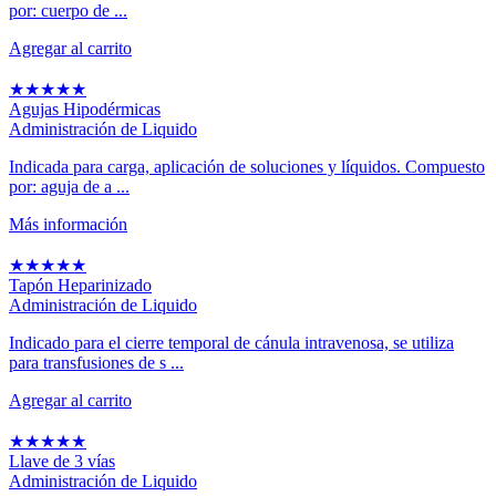
por: cuerpo de ...
Agregar al carrito
★
★
★
★
★
Agujas Hipodérmicas
Administración de Liquido
Indicada para carga, aplicación de soluciones y líquidos. Compuesto
por: aguja de a ...
Más información
★
★
★
★
★
Tapón Heparinizado
Administración de Liquido
Indicado para el cierre temporal de cánula intravenosa, se utiliza
para transfusiones de s ...
Agregar al carrito
★
★
★
★
★
Llave de 3 vías
Administración de Liquido