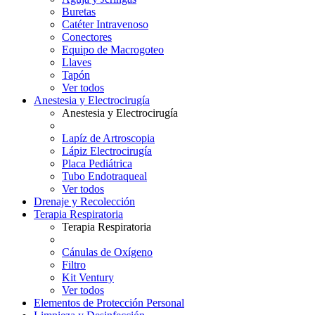
Buretas
Catéter Intravenoso
Conectores
Equipo de Macrogoteo
Llaves
Tapón
Ver todos
Anestesia y Electrocirugía
Anestesia y Electrocirugía
Lapíz de Artroscopia
Lápiz Electrocirugía
Placa Pediátrica
Tubo Endotraqueal
Ver todos
Drenaje y Recolección
Terapia Respiratoria
Terapia Respiratoria
Cánulas de Oxígeno
Filtro
Kit Ventury
Ver todos
Elementos de Protección Personal