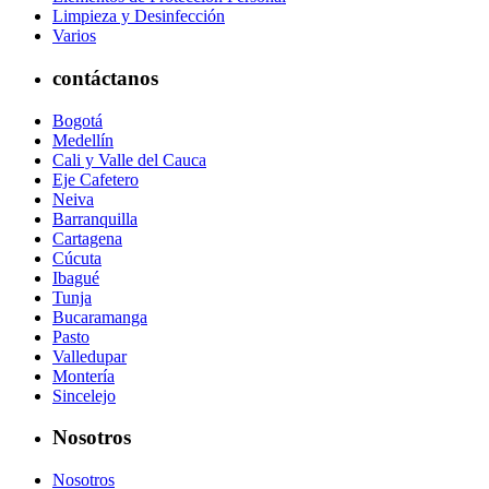
Limpieza y Desinfección
Varios
contáctanos
Bogotá
Medellín
Cali y Valle del Cauca
Eje Cafetero
Neiva
Barranquilla
Cartagena
Cúcuta
Ibagué
Tunja
Bucaramanga
Pasto
Valledupar
Montería
Sincelejo
Nosotros
Nosotros