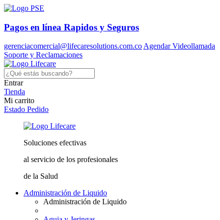
Pagos en línea
Rapidos y Seguros
gerenciacomercial@lifecaresolutions.com.co
Agendar Videollamada
Soporte y Reclamaciones
Entrar
Tienda
Mi carrito
Estado Pedido
Soluciones
efectivas
al servicio
de los profesionales
de la Salud
Administración de Liquido
Administración de Liquido
Aguja y Jeringas