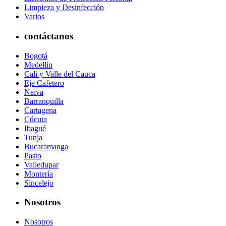
Limpieza y Desinfección
Varios
contáctanos
Bogotá
Medellín
Cali y Valle del Cauca
Eje Cafetero
Neiva
Barranquilla
Cartagena
Cúcuta
Ibagué
Tunja
Bucaramanga
Pasto
Valledupar
Montería
Sincelejo
Nosotros
Nosotros