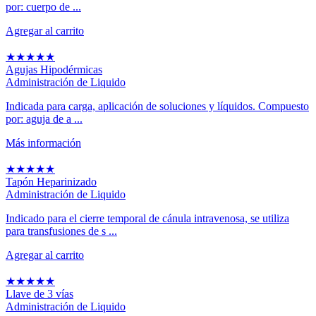
por: cuerpo de ...
Agregar al carrito
★
★
★
★
★
Agujas Hipodérmicas
Administración de Liquido
Indicada para carga, aplicación de soluciones y líquidos. Compuesto
por: aguja de a ...
Más información
★
★
★
★
★
Tapón Heparinizado
Administración de Liquido
Indicado para el cierre temporal de cánula intravenosa, se utiliza
para transfusiones de s ...
Agregar al carrito
★
★
★
★
★
Llave de 3 vías
Administración de Liquido