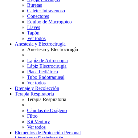
Buretas
Catéter Intravenoso
Conectores
Equipo de Macrogoteo
Llaves
Tapón
Ver todos
Anestesia y Electrocirugía
Anestesia y Electrocirugía
Lapíz de Artroscopia
Lápiz Electrocirugía
Placa Pediátrica
Tubo Endotraqueal
Ver todos
Drenaje y Recolección
Terapia Respiratoria
Terapia Respiratoria
Cánulas de Oxígeno
Filtro
Kit Ventury
Ver todos
Elementos de Protección Personal