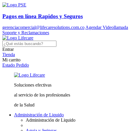
Pagos en línea
Rapidos y Seguros
gerenciacomercial@lifecaresolutions.com.co
Agendar Videollamada
Soporte y Reclamaciones
Entrar
Tienda
Mi carrito
Estado Pedido
Soluciones
efectivas
al servicio
de los profesionales
de la Salud
Administración de Liquido
Administración de Liquido
Aguja y Jeringas