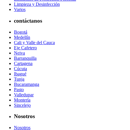
Limpieza y Desinfección
Varios
contáctanos
Bogotá
Medellín
Cali y Valle del Cauca
Eje Cafetero
Neiva
Barranquilla
Cartagena
Cúcuta
Ibagué
Tunja
Bucaramanga
Pasto
Valledupar
Montería
Sincelejo
Nosotros
Nosotros