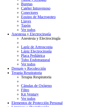
Buretas
Catéter Intravenoso
Conectores
Equipo de Macrogoteo
Llaves
Tapón
Ver todos
Anestesia y Electrocirugía
Anestesia y Electrocirugía
Lapíz de Artroscopia
Lápiz Electrocirugía
Placa Pediátrica
Tubo Endotraqueal
Ver todos
Drenaje y Recolección
Terapia Respiratoria
Terapia Respiratoria
Cánulas de Oxígeno
Filtro
Kit Ventury
Ver todos
Elementos de Protección Personal