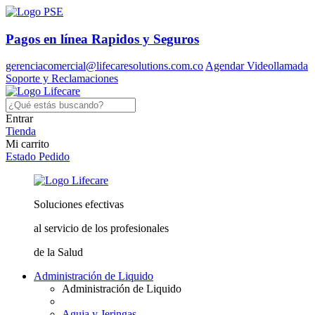
Pagos en línea
Rapidos y Seguros
gerenciacomercial@lifecaresolutions.com.co
Agendar Videollamada
Soporte y Reclamaciones
Entrar
Tienda
Mi carrito
Estado Pedido
Soluciones
efectivas
al servicio
de los profesionales
de la Salud
Administración de Liquido
Administración de Liquido
Aguja y Jeringas