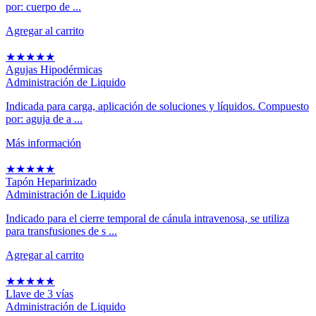
por: cuerpo de ...
Agregar al carrito
★
★
★
★
★
Agujas Hipodérmicas
Administración de Liquido
Indicada para carga, aplicación de soluciones y líquidos. Compuesto
por: aguja de a ...
Más información
★
★
★
★
★
Tapón Heparinizado
Administración de Liquido
Indicado para el cierre temporal de cánula intravenosa, se utiliza
para transfusiones de s ...
Agregar al carrito
★
★
★
★
★
Llave de 3 vías
Administración de Liquido