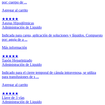
por: cuerpo de ...
Agregar al carrito
★
★
★
★
★
Agujas Hipodérmicas
Administración de Liquido
Indicada para carga, aplicación de soluciones y líquidos. Compuesto
por: aguja de a ...
Más información
★
★
★
★
★
Tapón Heparinizado
Administración de Liquido
Indicado para el cierre temporal de cánula intravenosa, se utiliza
para transfusiones de s ...
Agregar al carrito
★
★
★
★
★
Llave de 3 vías
Administración de Liquido