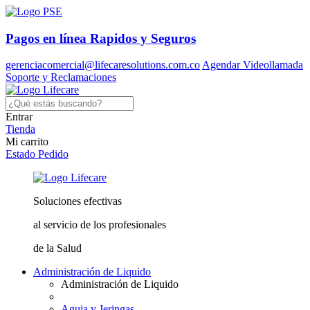
Pagos en línea
Rapidos y Seguros
gerenciacomercial@lifecaresolutions.com.co
Agendar Videollamada
Soporte y Reclamaciones
Entrar
Tienda
Mi carrito
Estado Pedido
Soluciones
efectivas
al servicio
de los profesionales
de la Salud
Administración de Liquido
Administración de Liquido
Aguja y Jeringas