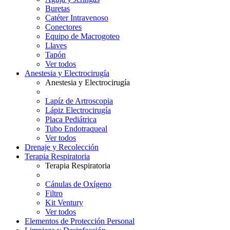
Buretas
Catéter Intravenoso
Conectores
Equipo de Macrogoteo
Llaves
Tapón
Ver todos
Anestesia y Electrocirugía
Anestesia y Electrocirugía
Lapíz de Artroscopia
Lápiz Electrocirugía
Placa Pediátrica
Tubo Endotraqueal
Ver todos
Drenaje y Recolección
Terapia Respiratoria
Terapia Respiratoria
Cánulas de Oxígeno
Filtro
Kit Ventury
Ver todos
Elementos de Protección Personal