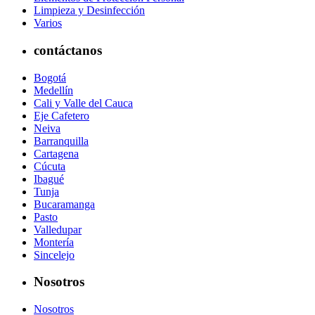
Limpieza y Desinfección
Varios
contáctanos
Bogotá
Medellín
Cali y Valle del Cauca
Eje Cafetero
Neiva
Barranquilla
Cartagena
Cúcuta
Ibagué
Tunja
Bucaramanga
Pasto
Valledupar
Montería
Sincelejo
Nosotros
Nosotros