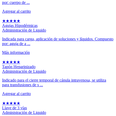
por: cuerpo de ...
Agregar al carrito
★
★
★
★
★
Agujas Hipodérmicas
Administración de Liquido
Indicada para carga, aplicación de soluciones y líquidos. Compuesto
por: aguja de a ...
Más información
★
★
★
★
★
Tapón Heparinizado
Administración de Liquido
Indicado para el cierre temporal de cánula intravenosa, se utiliza
para transfusiones de s ...
Agregar al carrito
★
★
★
★
★
Llave de 3 vías
Administración de Liquido