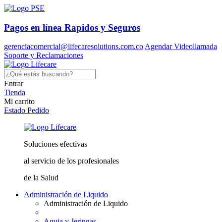
Pagos en línea
Rapidos y Seguros
gerenciacomercial@lifecaresolutions.com.co
Agendar Videollamada
Soporte y Reclamaciones
Entrar
Tienda
Mi carrito
Estado Pedido
Soluciones
efectivas
al servicio
de los profesionales
de la Salud
Administración de Liquido
Administración de Liquido
Aguja y Jeringas