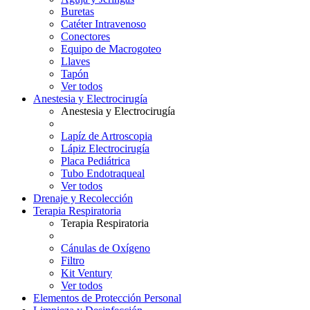
Buretas
Catéter Intravenoso
Conectores
Equipo de Macrogoteo
Llaves
Tapón
Ver todos
Anestesia y Electrocirugía
Anestesia y Electrocirugía
Lapíz de Artroscopia
Lápiz Electrocirugía
Placa Pediátrica
Tubo Endotraqueal
Ver todos
Drenaje y Recolección
Terapia Respiratoria
Terapia Respiratoria
Cánulas de Oxígeno
Filtro
Kit Ventury
Ver todos
Elementos de Protección Personal