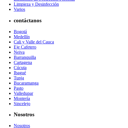
Limpieza y Desinfección
Varios
contáctanos
Bogotá
Medellín
Cali y Valle del Cauca
Eje Cafetero
Neiva
Barranquilla
Cartagena
Cúcuta
Ibagué
Tunja
Bucaramanga
Pasto
Valledupar
Montería
Sincelejo
Nosotros
Nosotros