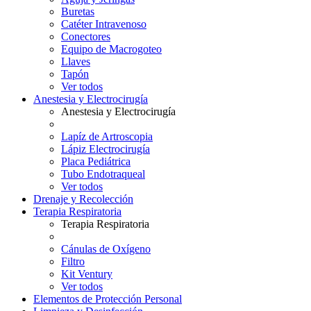
Buretas
Catéter Intravenoso
Conectores
Equipo de Macrogoteo
Llaves
Tapón
Ver todos
Anestesia y Electrocirugía
Anestesia y Electrocirugía
Lapíz de Artroscopia
Lápiz Electrocirugía
Placa Pediátrica
Tubo Endotraqueal
Ver todos
Drenaje y Recolección
Terapia Respiratoria
Terapia Respiratoria
Cánulas de Oxígeno
Filtro
Kit Ventury
Ver todos
Elementos de Protección Personal