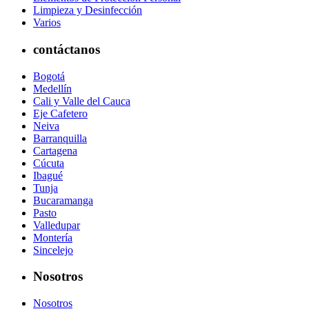
Limpieza y Desinfección
Varios
contáctanos
Bogotá
Medellín
Cali y Valle del Cauca
Eje Cafetero
Neiva
Barranquilla
Cartagena
Cúcuta
Ibagué
Tunja
Bucaramanga
Pasto
Valledupar
Montería
Sincelejo
Nosotros
Nosotros