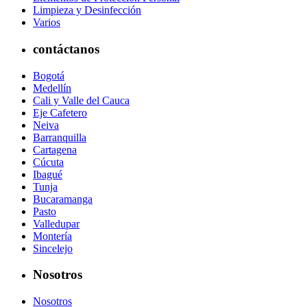
Limpieza y Desinfección
Varios
contáctanos
Bogotá
Medellín
Cali y Valle del Cauca
Eje Cafetero
Neiva
Barranquilla
Cartagena
Cúcuta
Ibagué
Tunja
Bucaramanga
Pasto
Valledupar
Montería
Sincelejo
Nosotros
Nosotros