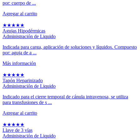
por: cuerpo de ...
Agregar al carrito
★
★
★
★
★
Agujas Hipodérmicas
Administración de Liquido
Indicada para carga, aplicación de soluciones y líquidos. Compuesto
por: aguja de a ...
Más información
★
★
★
★
★
Tapón Heparinizado
Administración de Liquido
Indicado para el cierre temporal de cánula intravenosa, se utiliza
para transfusiones de s ...
Agregar al carrito
★
★
★
★
★
Llave de 3 vías
Administración de Liquido