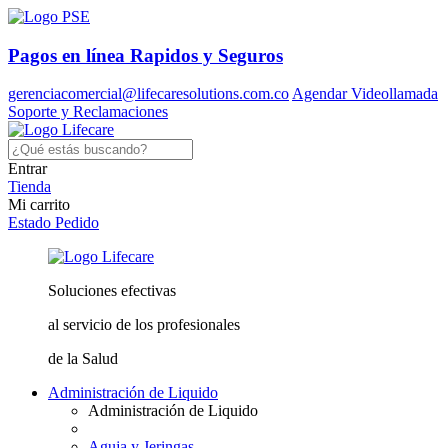
Pagos en línea
Rapidos y Seguros
gerenciacomercial@lifecaresolutions.com.co
Agendar Videollamada
Soporte y Reclamaciones
Entrar
Tienda
Mi carrito
Estado Pedido
Soluciones
efectivas
al servicio
de los profesionales
de la Salud
Administración de Liquido
Administración de Liquido
Aguja y Jeringas