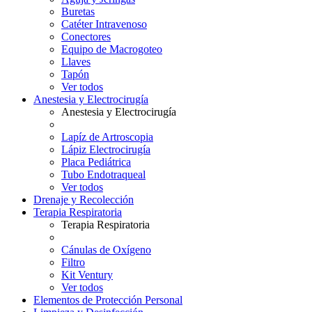
Buretas
Catéter Intravenoso
Conectores
Equipo de Macrogoteo
Llaves
Tapón
Ver todos
Anestesia y Electrocirugía
Anestesia y Electrocirugía
Lapíz de Artroscopia
Lápiz Electrocirugía
Placa Pediátrica
Tubo Endotraqueal
Ver todos
Drenaje y Recolección
Terapia Respiratoria
Terapia Respiratoria
Cánulas de Oxígeno
Filtro
Kit Ventury
Ver todos
Elementos de Protección Personal