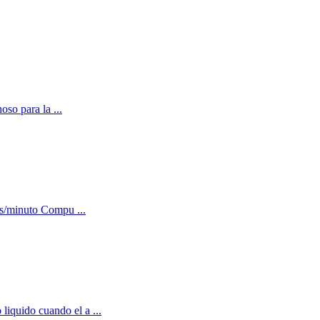
oso para la ...
as/minuto Compu ...
liquido cuando el a ...