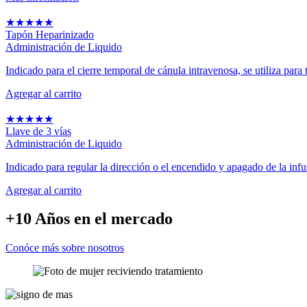
★
★
★
★
★
Tapón Heparinizado
Administración de Liquido
Indicado para el cierre temporal de cánula intravenosa, se utiliza para t
Agregar al carrito
★
★
★
★
★
Llave de 3 vías
Administración de Liquido
Indicado para regular la dirección o el encendido y apagado de la infus
Agregar al carrito
+10 Años
en el mercado
Conóce más sobre nosotros