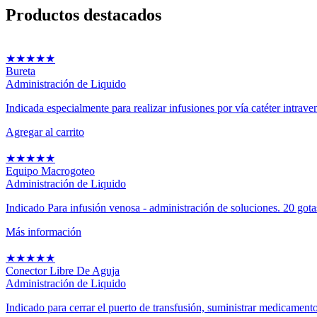
Productos
destacados
★
★
★
★
★
Bureta
Administración de Liquido
Indicada especialmente para realizar infusiones por vía catéter intraven
Agregar al carrito
★
★
★
★
★
Equipo Macrogoteo
Administración de Liquido
Indicado Para infusión venosa - administración de soluciones. 20 got
Más información
★
★
★
★
★
Conector Libre De Aguja
Administración de Liquido
Indicado para cerrar el puerto de transfusión, suministrar medicamento 