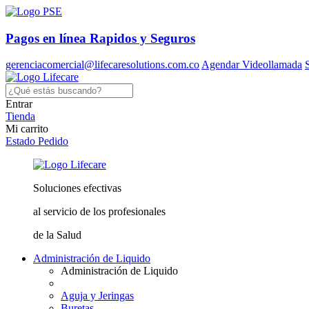
Pagos en línea
Rapidos y Seguros
gerenciacomercial@lifecaresolutions.com.co
Agendar Videollamada
Entrar
Tienda
Mi carrito
Estado Pedido
Soluciones
efectivas
al servicio
de los profesionales
de la Salud
Administración de Liquido
Administración de Liquido
Aguja y Jeringas
Buretas