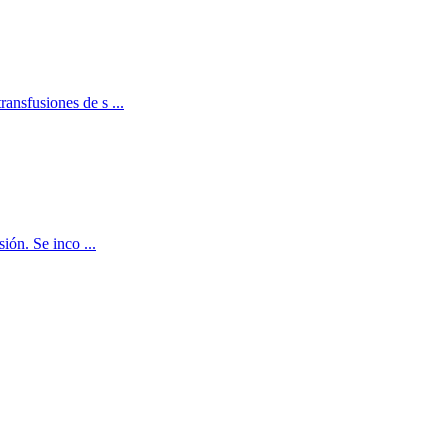
ransfusiones de s ...
ión. Se inco ...