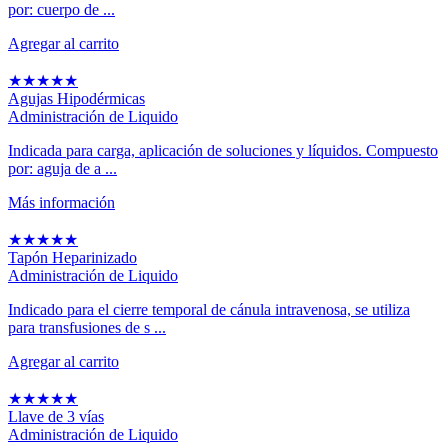
por: cuerpo de ...
Agregar al carrito
★
★
★
★
★
Agujas Hipodérmicas
Administración de Liquido
Indicada para carga, aplicación de soluciones y líquidos. Compuesto
por: aguja de a ...
Más información
★
★
★
★
★
Tapón Heparinizado
Administración de Liquido
Indicado para el cierre temporal de cánula intravenosa, se utiliza
para transfusiones de s ...
Agregar al carrito
★
★
★
★
★
Llave de 3 vías
Administración de Liquido