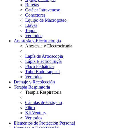
Buretas
Catéter Intravenoso
Conectores
Equipo de Macrogoteo
Llaves
Tapón
Ver todos
Anestesia y Electrocirugía
Anestesia y Electrocirugía
Lapíz de Artroscopia
Lápiz Electrocirugía
Placa Pediátrica
Tubo Endotraqueal
Ver todos
Drenaje y Recolección
Terapia Respiratoria
Terapia Respiratoria
Cánulas de Oxígeno
Filtro
Kit Ventury
Ver todos
Elementos de Protección Personal