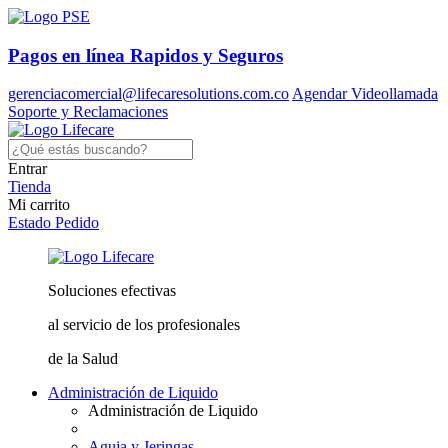
Pagos en línea
Rapidos y Seguros
gerenciacomercial@lifecaresolutions.com.co
Agendar Videollamada
Soporte y Reclamaciones
Entrar
Tienda
Mi carrito
Estado Pedido
Soluciones
efectivas
al servicio
de los profesionales
de la Salud
Administración de Liquido
Administración de Liquido
Aguja y Jeringas