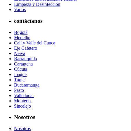
Limpieza y Desinfección
Varios
contáctanos
Bogotá
Medellín
Cali y Valle del Cauca
Eje Cafetero
Neiva
Barranquilla
Cartagena
Cúcuta
Ibagué
Tunja
Bucaramanga
Pasto
Valledupar
Montería
Sincelejo
Nosotros
Nosotros