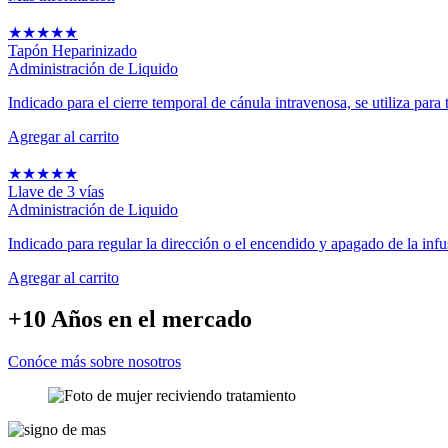
★
★
★
★
★
Tapón Heparinizado
Administración de Liquido
Indicado para el cierre temporal de cánula intravenosa, se utiliza para t
Agregar al carrito
★
★
★
★
★
Llave de 3 vías
Administración de Liquido
Indicado para regular la dirección o el encendido y apagado de la infus
Agregar al carrito
+10 Años
en el mercado
Conóce más sobre nosotros