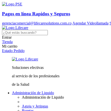
Pagos en línea
Rapidos y Seguros
gerenciacomercial@lifecaresolutions.com.co
Agendar Videollamada
Entrar
Tienda
Mi carrito
Estado Pedido
Soluciones
efectivas
al servicio
de los profesionales
de la Salud
Administración de Liquido
Administración de Liquido
Aguja y Jeringas
Buretas