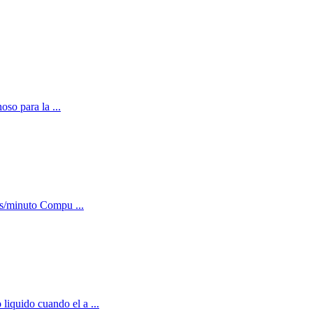
oso para la ...
as/minuto Compu ...
liquido cuando el a ...