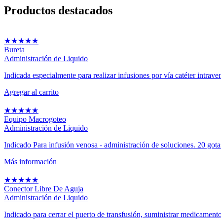
Productos
destacados
★
★
★
★
★
Bureta
Administración de Liquido
Indicada especialmente para realizar infusiones por vía catéter intraven
Agregar al carrito
★
★
★
★
★
Equipo Macrogoteo
Administración de Liquido
Indicado Para infusión venosa - administración de soluciones. 20 got
Más información
★
★
★
★
★
Conector Libre De Aguja
Administración de Liquido
Indicado para cerrar el puerto de transfusión, suministrar medicamento 