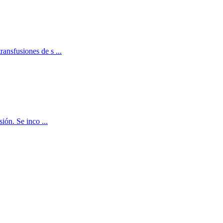
ransfusiones de s ...
ión. Se inco ...